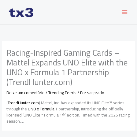
Ir
para
o
conteúdo
Racing-Inspired Gaming Cards –
Mattel Expands UNO Elite with the
UNO x Formula 1 Partnership
(TrendHunter.com)
Deixe um comentário
/
Trending Feeds
/ Por
sanprado
(
TrendHunter.com
) Mattel, Inc. has expanded its UNO Elite™ series
through the
UNO x Formula 1
partnership, introducing the officially
licensed ‘UNO Elite™ Formula 1®’ edition. Timed with the 2025 racing
season,…