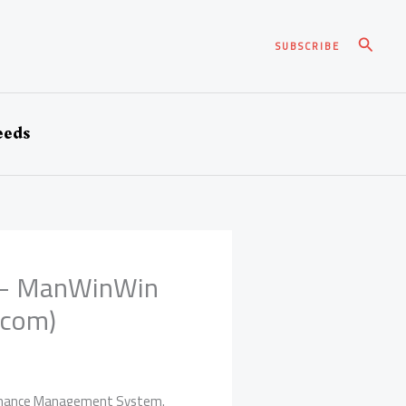
Pesqui
SUBSCRIBE
eeds
 – ManWinWin
.com)
tenance Management System.