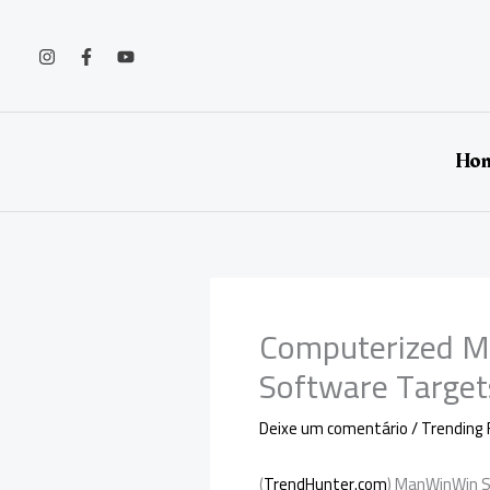
Ir
para
o
conteúdo
Ho
Computerized 
Software Targets
Deixe um comentário
/
Trending 
(
TrendHunter.com
) ManWinWin S