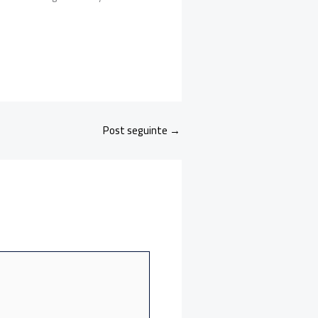
Post seguinte
→