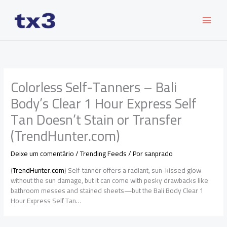
Ir
para
o
conteúdo
Colorless Self-Tanners – Bali
Body’s Clear 1 Hour Express Self
Tan Doesn’t Stain or Transfer
(TrendHunter.com)
Deixe um comentário
/
Trending Feeds
/ Por
sanprado
(
TrendHunter.com
) Self-tanner offers a radiant, sun-kissed glow
without the sun damage, but it can come with pesky drawbacks like
bathroom messes and stained sheets—but the Bali Body Clear 1
Hour Express Self Tan…